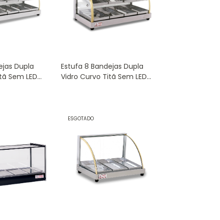
ejas Dupla
Estufa 8 Bandejas Dupla
itã Sem LED
Vidro Curvo Titã Sem LED
220V W-8BD
ESGOTADO