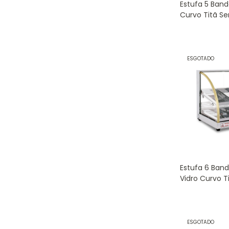
Estufa 5 Band
Curvo Titã S
5B
ESGOTADO
Estufa 6 Band
Vidro Curvo T
220V W-6BD
ESGOTADO