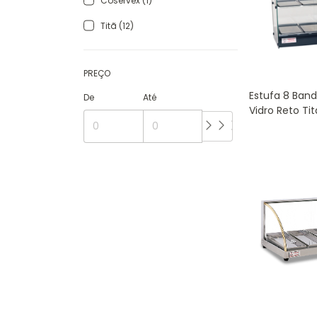
Coservex (1)
Titã (12)
PREÇO
Estufa 8 Band
De
Até
Vidro Reto Ti
8BD PRETO