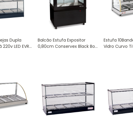
ejas Dupla
Balcão Estufa Expositor
Estufa 10Band
tã 220v LED EVR-
0,80cm Conservex Black Box
Vidro Curvo T
Premium BEX-80
220V W-10BD