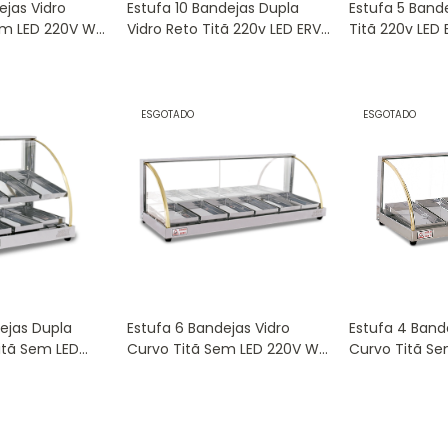
ejas Vidro
Estufa 10 Bandejas Dupla
Estufa 5 Band
em LED 220V W-
Vidro Reto Titã 220v LED ERV-
Titã 220v LED
10BD PRETO
ESGOTADO
ESGOTADO
ejas Dupla
Estufa 6 Bandejas Vidro
Estufa 4 Band
itã Sem LED
Curvo Titã Sem LED 220V W-
Curvo Titã S
6B
4B