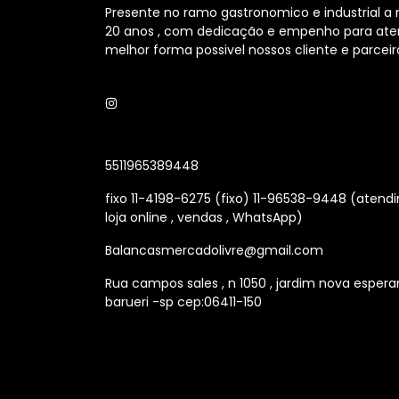
Presente no ramo gastronomico e industrial a
20 anos , com dedicação e empenho para ate
melhor forma possivel nossos cliente e parceir
5511965389448
fixo 11-4198-6275 (fixo) 11-96538-9448 (aten
loja online , vendas , WhatsApp)
Balancasmercadolivre@gmail.com
Rua campos sales , n 1050 , jardim nova espera
barueri -sp cep:06411-150