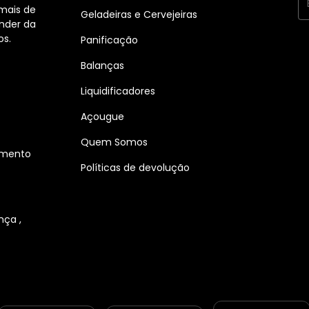
 mais de
Geladeiras e Cervejeiras
nder da
os.
Panificação
Balanças
Liquidificadores
Açougue
Quem Somos
dimento
Políticas de devolução
nça ,