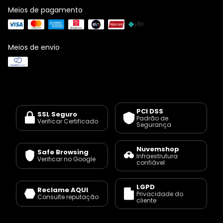
Meios de pagamento
Meios de envio
PCI DSS
SSL Seguro
Padrão de
Verificar Certificado
Segurança
Nuvemshop
Safe Browsing
Infraestrutura
Verificar no Google
confiável
LGPD
Reclame AQUI
Privacidade do
Consulte reputação
cliente