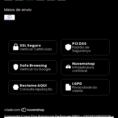
Meios de envio
PCI DSS
SSL Seguro
Padrão de
Verificar Certificado
Segurança
Nuvemshop
Safe Browsing
Infraestrutura
Verificar no Google
confiável
LGPD
Reclame AQUI
Privacidade do
Consulte reputação
cliente
Copyright Casa Das Balanças De Barueri EIRELI - 03046249000126 -