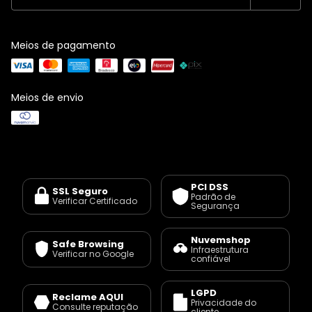
Meios de pagamento
Meios de envio
PCI DSS
SSL Seguro
Padrão de
Verificar Certificado
Segurança
Nuvemshop
Safe Browsing
Infraestrutura
Verificar no Google
confiável
LGPD
Reclame AQUI
Privacidade do
Consulte reputação
cliente