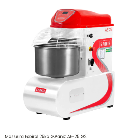
Masseira Espiral 25kg G.Paniz AE-25 G2
Ma